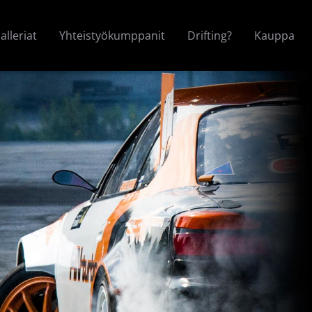
alleriat
Yhteistyökumppanit
Drifting?
Kauppa