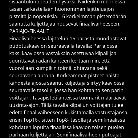
sisääntulonopeuden hyväksi. Niidenkin mennessä
tasan tarkastellaan huonomman lajitteluajon
pisteitä ja nopeuksia. 16 korkeimman pistemäärän
saanutta kuljettajaa nousevat finaalivaiheeseen.
PARIAJO-FINAALIT
Finaalivaiheessa lajittelun 16 parasta muodostavat
pudotuskaavion seuraavalla tavalla: Pariajossa
kaksi kaaviossa vastakkain asettuvaa kilpailijaa
suorittavat radan kahteen kertaan niin, että
vuorollaan kumpikin toimii johtavana sekä
seuraavana autona. Korkeammat pisteet näistä
kahdesta ajosta saanut kuljettaja siirtyy kaaviossa
seuraavalle tasolle, jossa hän kohtaa toisen parin
voittajan. Tasapistetilanteissa tuomarit määräävät
uusinta-ajon. Tällä tavalla kilpailun voittajan tulee
edetä finaalivaiheeseen kukistamalla vastustajansa
ensin Top16-, sitten Top8- tasolla ja semifinaalissa
kohdaten lopulta finaalissa kaavion toisen puolen
parhaan kuljettajan. Semifinaalivaiheen putoajat