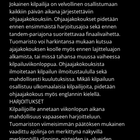
Jokainen kilpailija on velvollinen osallistumaan
kaikkiin päivän aikana järjestettäviin
ohjaajakokouksiin. Ohjaajakokoukset pidetään
ennen ensimmäistä harjoitusajoa sekä ennen
tandem-pariajona suoritettavaa finaalivaihetta.
Tuomaristo voi harkintansa mukaan kutsua
ajajakokouksen koolle myös ennen lajitteluajon
alkamista, tai missä tahansa muussa vaiheessa
kilpailuviikonloppua. Ohjaajakokouksista
ilmoitetaan kilpailun ilmoitustaululla sekä
mahdollisesti kuulutuksissa. Mikäli kilpailuun
osallistuu ulkomaalaisia kilpailijoita, pidetään
ohjaajakokous myös englannin kielellä.
HARJOITUKSET
Kilpailijoille annetaan viikonlopun aikana
mahdollisuus vapaaseen harjoitteluun.
Tuomariston viimeisimmän päätöksen mukainen
vaadittu ajolinja on merkittynä näkyvillä
merkinnöillä clipping- pisteiden ja -alueiden