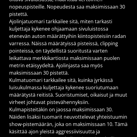
nopeuspisteille. Nopeudesta saa maksimissaan 30
pistettä.
Ajolinjatuomari tarkkailee sitä, miten tarkasti
kuljettaja kykenee ohjaamaan sivuluistossa
etenevän auton määrättyihin kiintopisteisiin radan
varressa. Näissä määrätyissä pisteissä, clipping
pointeissa, on täydellistä suoritusta varten
leikattava merkkikartiosta maksimissaan puolen
metrin etäisyydeltä. Ajolinjasta saa myös
maksimissaan 30 pistettä.
Kulmatuomari tarkkailee sitä, kuinka jyrkässä
luisukulmassa kuljettaja kykenee suoriutumaan
määrätystä reitistä. Suoristumiset, oikaisut ja muut
virheet johtavat pistevähennyksiin.
Kulmapisteitäkin on jaossa maksimissaan 30.
Näiden lisäksi tuomarit neuvottelevat yhteistuumin
show-pistemäärän, joka on maksimissaan 10. Tämä
käsittää ajon yleistä aggressiivisuutta ja