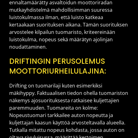
ennaltamäärätty asvaltoidun moottoriradan
mutkayhdistelmä mahdollisimman suuressa
luistokulmassa ilman, että luisto katkeaa
kertaakaan suorituksen aikana. Tämän suorituksen
arvostelee kilpailun tuomaristo, kriteereinään
luistokulma, nopeus sekä määrätyn ajolinjan
noudattaminen.
DRIFTINGIN PERUSOLEMUS
MOOTTORIURHEILULAJINA:
Drifting on tuomarilaji kuten esimerkiksi
mäkihyppy. Faktuaalisen tiedon ohella tuomariston
näkemys ajosuorituksesta ratkaisee kuljettajien
paremmuuden. Tuomareita on kolme:
Nopeustuomari tarkkailee auton nopeutta ja
kuljettajan kaasun käyttöä arvosteltavalla alueella.
Tutkalla mitattu nopeus kohdasta, jossa auton on
oltava sivuluisussa, määrittää kertoimen