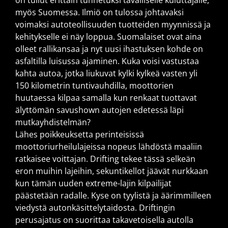
on tullut erittäin tunnetuksi tavalliselle kuluttajalle,
myös Suomessa. Ilmiö on tulossa johtavaksi
voimaksi autoteollisuuden tuotteiden myynnissä ja
kehitykselle ei näy loppua. Suomalaiset ovat aina
olleet rallikansaa ja nyt uusi ihastuksen kohde on
asfaltilla luisussa ajaminen. Kuka voisi vastustaa
kahta autoa, jotka liukuvat kylki kylkeä vasten yli
150 kilometrin tuntivauhdilla, moottorien
huutaessa kilpaa samalla kun renkaat tuottavat
älyttömän savushown autojen edetessä läpi
mutkayhdistelmän?
Lähes poikkeuksetta perinteisissä
moottoriurheilulajeissa nopeus lähdöstä maaliin
ratkaisee voittajan. Drifting tekee tässä selkeän
eron muihin lajeihin, sekuntikellot jäävät nurkkaan
kun tämän uuden extreme-lajin kilpailijat
päästetään radalle. Kyse on tyylistä ja äärimmilleen
viedystä autonkäsittelytaidosta. Driftingin
perusajatus on suorittaa takavetoisella autolla