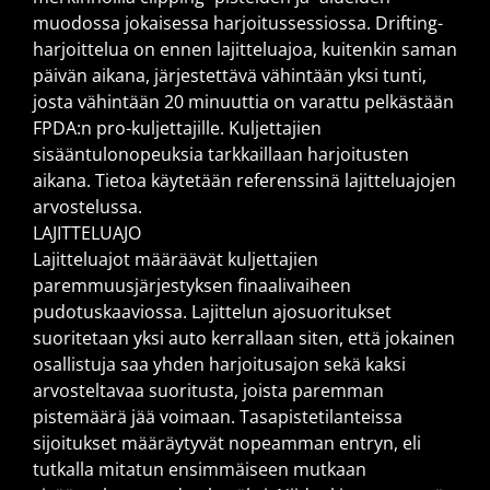
muodossa jokaisessa harjoitussessiossa. Drifting-
harjoittelua on ennen lajitteluajoa, kuitenkin saman
päivän aikana, järjestettävä vähintään yksi tunti,
josta vähintään 20 minuuttia on varattu pelkästään
FPDA:n pro-kuljettajille. Kuljettajien
sisääntulonopeuksia tarkkaillaan harjoitusten
aikana. Tietoa käytetään referenssinä lajitteluajojen
arvostelussa.
LAJITTELUAJO
Lajitteluajot määräävät kuljettajien
paremmuusjärjestyksen finaalivaiheen
pudotuskaaviossa. Lajittelun ajosuoritukset
suoritetaan yksi auto kerrallaan siten, että jokainen
osallistuja saa yhden harjoitusajon sekä kaksi
arvosteltavaa suoritusta, joista paremman
pistemäärä jää voimaan. Tasapistetilanteissa
sijoitukset määräytyvät nopeamman entryn, eli
tutkalla mitatun ensimmäiseen mutkaan