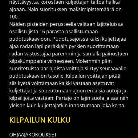
näyttävyyttä, korostaen kuljettajan taitoa hallita
ajoaan. Näin suorituksen maksimipistemäärä on
100.
Näiden pisteiden perusteella valitaan lajitteluissa
osallistujista 16 parasta osallistumaan
pudotuskaavioon. Pudotusajoissa kaksi kuljettajaa
ajaa radan läpi peräkkäin pyrkien suorittamaan
radan vastustajaa paremmin ja samalla painostaen
kilpakumppania virheeseen. Molemmin päin
suoritetuista pariajoista voittaja siirtyy seuraavalle
pudotuskaavion tasolle. Kilpailun voittajan pitää
siis kyetä voittamaan kaikki vastaan asettuvat
kuljettajat ja sopeutumaan ajoon erilaisia autoja ja
kilpailijoita vastaan. Pariajo on lajin suola ja saa niin
yleisön kuin kuljettajatkin innostumaan joka kerta.
KILPAILUN KULKU
OHJAAJAKOKOUKSET