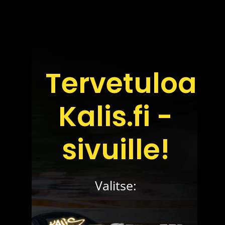
Skip
to
content
Tervetuloa
Kalis.fi -
sivuille!
Valitse: