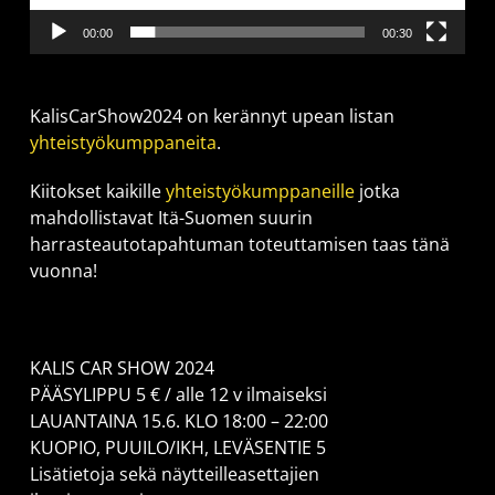
00:00
00:30
KalisCarShow2024 on kerännyt upean listan
yhteistyökumppaneita
.
Kiitokset kaikille
yhteistyökumppaneille
jotka
mahdollistavat Itä-Suomen suurin
harrasteautotapahtuman toteuttamisen taas tänä
vuonna!
KALIS CAR SHOW 2024
PÄÄSYLIPPU 5 € / alle 12 v ilmaiseksi
LAUANTAINA 15.6. KLO 18:00 – 22:00
KUOPIO, PUUILO/IKH, LEVÄSENTIE 5
Lisätietoja sekä näytteilleasettajien