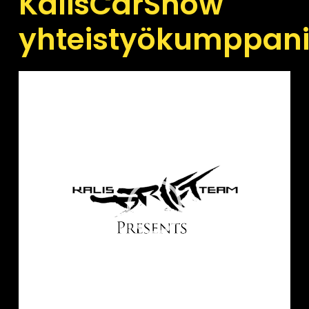
KalisCarShow
yhteistyökumppani
Videotoistin